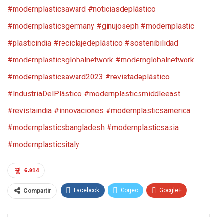
#modernplasticsaward #noticiasdeplástico
#modernplasticsgermany #ginujoseph #modernplastic
#plasticindia #reciclajedeplástico #sostenibilidad
#modernplasticsglobalnetwork #modernglobalnetwork
#modernplasticsaward2023 #revistadeplástico
#IndustriaDelPlástico #modernplasticsmiddleeast
#revistaindia #innovaciones #modernplasticsamerica
#modernplasticsbangladesh #modernplasticsasia
#modernplasticsitaly
6.914
Facebook
Gorjeo
Google+
Compartir
Reddit
WhatsApp
Pinterest