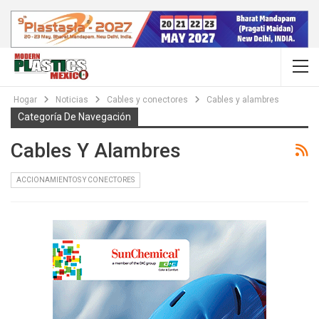
Hogar
Noticias
Cables y conectores
Cables y alambres
Categoría De Navegación
Cables Y Alambres
ACCIONAMIENTOS Y CONECTORES