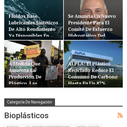
Fluidos Base
Se Anuncia Un Nuevo
Lubricantes Sintéticos
Presidente Para El
De Alto Rendimiento
Comité De Esfuerzo
Ya Disponibles En…
Hidrostático Del
Instituto De Tuberías
De Plástico…
A Medida Que
ALPLA: El Plástico
Aumenta La
Reciclado Reduce El
Producción De
Consumo De Carbono
Plástico, Las
Hasta En Un 87%...
Negociaciones De
Tratados Para
Reducir El Plástico…
Categoría De Navegación
Bioplásticos