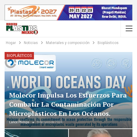
Hogar
Noticias
Materiales y composición
Bioplásticos
BIOPLÁSTICOS
Molecor Impulsa Los Esfuerzos Para
Combatir La Contaminación Por
Microplásticos En Los Océanos.
Lance Phillips
9 de junio de 2026