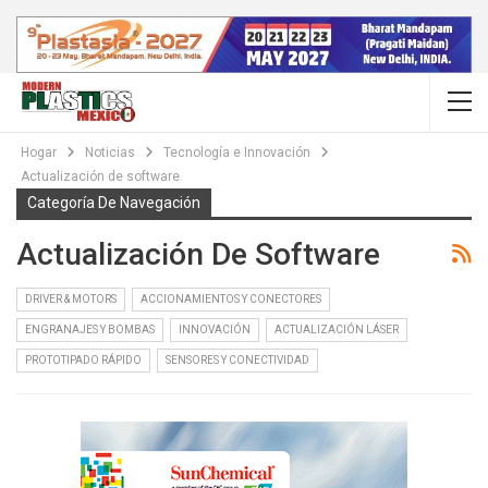
Hogar
Noticias
Tecnología e Innovación
Actualización de software
Categoría De Navegación
Actualización De Software
DRIVER & MOTORS
ACCIONAMIENTOS Y CONECTORES
ENGRANAJES Y BOMBAS
INNOVACIÓN
ACTUALIZACIÓN LÁSER
PROTOTIPADO RÁPIDO
SENSORES Y CONECTIVIDAD