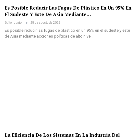
Es Posible Reducir Las Fugas De Plástico En Un 95% En
El Sudeste Y Este De Asia Mediante…
Editor Junior
28 de agosto de 2025
Es posible reducir las fugas de plástico en un 95% en el sudeste y este
de Asia mediante acciones políticas de alto nivel.
La Eficiencia De Los Sistemas En La Industria Del