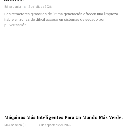
Editor Junior
2 de julio de 2026
Los retractores giratorios de última generación ofrecen una limpieza
fiable en zonas de difícil acceso en sistemas de secado por
pulverización…
Máquinas Más Inteligentes Para Un Mundo Más Verde.
Mike Samson (EE. UU.)
4 de septiembre de 2025