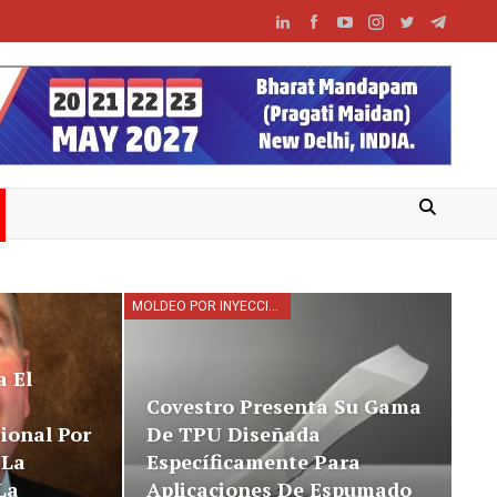
MOLDEO POR INYECCIÓN
 El
Covestro Presenta Su Gama
ional Por
De TPU Diseñada
 La
Específicamente Para
La
Aplicaciones De Espumado