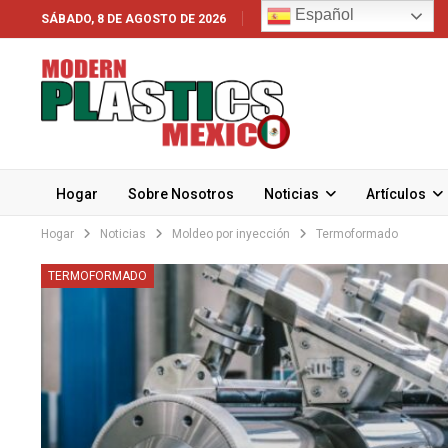
Español
SÁBADO, 8 DE AGOSTO DE 2026
Hogar
Sobre Nosotros
Noticias
Artículos
Hogar
Noticias
Moldeo por inyección
Termoformado
TERMOFORMADO