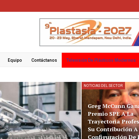
Equipo
Contáctanos
Televisión De Plásticos Modernos
NOTICIAS DEL SECTOR
Greg McCunn Gana
Premio SPE A La
Trayectoria Profes
Su Contribución A
Configuración De 