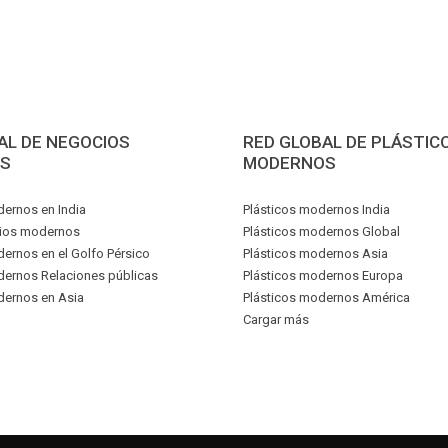
AL DE NEGOCIOS
RED GLOBAL DE PLÁSTIC
S
MODERNOS
ernos en India
Plásticos modernos India
ios modernos
Plásticos modernos Global
rnos en el Golfo Pérsico
Plásticos modernos Asia
ernos Relaciones públicas
Plásticos modernos Europa
ernos en Asia
Plásticos modernos América
Cargar más