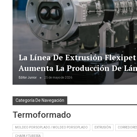
La Línea De Extrusión Flexipe
Aumenta La Producción De Lám
Editor Junior
25 de mayo de 2026
Categoría De Navegación
Termoformado
MOLDEO POR SOPLADO / MOLDEO POR SOPLADO
EXTRUSIÓN
CORREDORES
CHAPA Y TUBERÍA