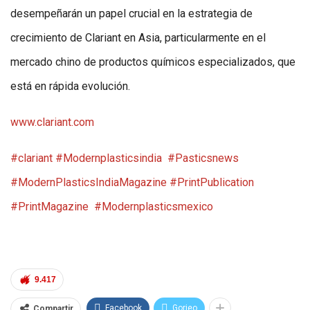
desempeñarán un papel crucial en la estrategia de
crecimiento de Clariant en Asia, particularmente en el
mercado chino de productos químicos especializados, que
está en rápida evolución.
www.clariant.com
#clariant
#Modernplasticsindia
#Pasticsnews
#ModernPlasticsIndiaMagazine
#PrintPublication
#PrintMagazine
#Modernplasticsmexico
9.417
Facebook
Gorjeo
Compartir