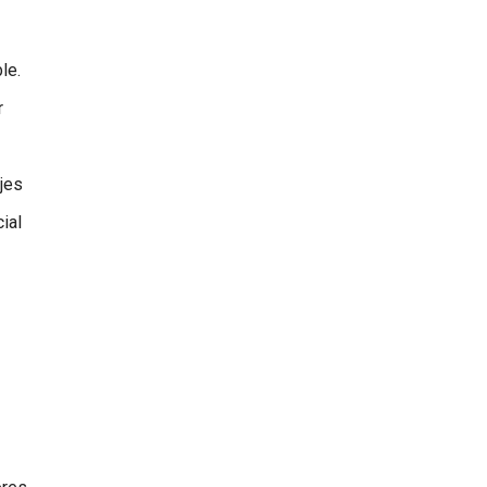
le.
r
ojes
ial