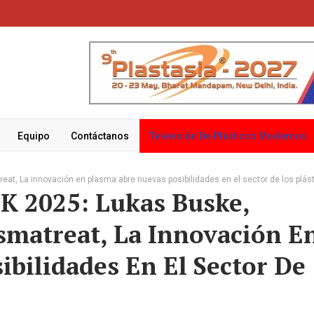
Equipo
Contáctanos
Televisión De Plásticos Modernos
reat, La innovación en plasma abre nuevas posibilidades en el sector de los plás
 K 2025: Lukas Buske,
smatreat, La Innovación E
bilidades En El Sector De