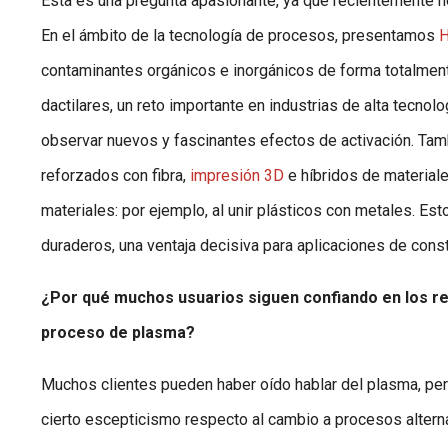
Esta es una pregunta apasionante, ya que recientemente 
En el ámbito de la tecnología de procesos, presentamos
H
contaminantes orgánicos e inorgánicos de forma totalmente
dactilares, un reto importante en industrias de alta tecno
observar nuevos y fascinantes efectos de activación. Ta
reforzados con fibra,
impresión 3D
e híbridos de materiale
materiales: por ejemplo, al unir plásticos con metales. 
duraderos, una ventaja decisiva para aplicaciones de const
¿Por qué muchos usuarios siguen confiando en los re
proceso de plasma?
Muchos clientes pueden haber oído hablar del plasma, p
cierto escepticismo respecto al cambio a procesos alterna