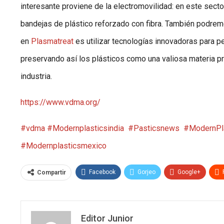
interesante proviene de la electromovilidad: en este sect
bandejas de plástico reforzado con fibra. También podremo
en
Plasmatreat
es utilizar tecnologías innovadoras para p
preservando así los plásticos como una valiosa materia pr
industria.
https://www.vdma.org/
#vdma
#Modernplasticsindia
#Pasticsnews
#ModernPla
#Modernplasticsmexico
Facebook
Gorjeo
Google+
Compartir
Editor Junior