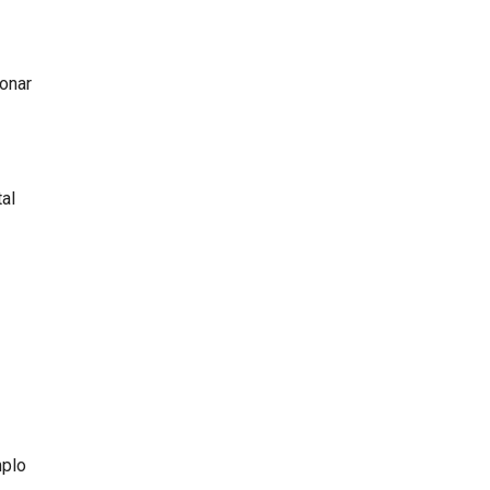
onar
al
mplo