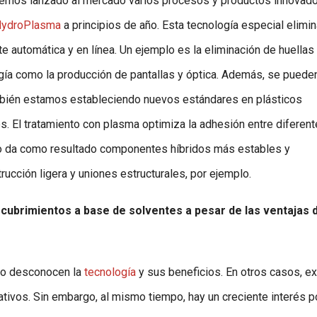
hemos lanzado al mercado varios procesos y productos innovado
ydroPlasma
a principios de año. Esta tecnología especial elimi
 automática y en línea. Un ejemplo es la eliminación de huellas
logía como la producción de pantallas y óptica. Además, se puede
mbién estamos estableciendo nuevos estándares en plásticos
s. El tratamiento con plasma optimiza la adhesión entre diferen
Esto da como resultado componentes híbridos más estables y
rucción ligera y uniones estructurales, por ejemplo.
cubrimientos a base de solventes a pesar de las ventajas 
ero desconocen la
tecnología
y sus beneficios. En otros casos, ex
tivos. Sin embargo, al mismo tiempo, hay un creciente interés p