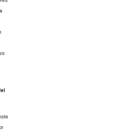
res.
na
n
tes
del
iste
or