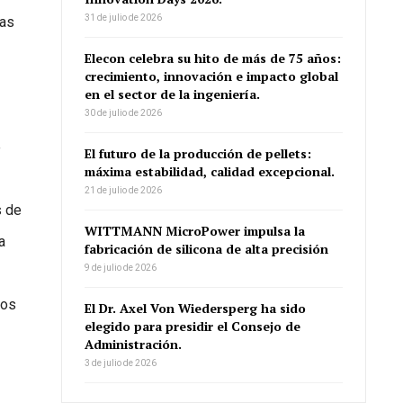
31 de julio de 2026
las
Elecon celebra su hito de más de 75 años:
crecimiento, innovación e impacto global
en el sector de la ingeniería.
30 de julio de 2026
e
El futuro de la producción de pellets:
máxima estabilidad, calidad excepcional.
21 de julio de 2026
s de
WITTMANN MicroPower impulsa la
a
fabricación de silicona de alta precisión
9 de julio de 2026
los
El Dr. Axel Von Wiedersperg ha sido
elegido para presidir el Consejo de
Administración.
3 de julio de 2026