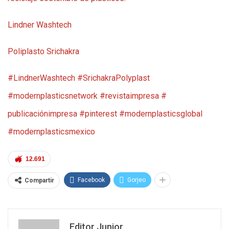
Lindner Washtech
Poliplasto Srichakra
#LindnerWashtech
#SrichakraPolyplast
#modernplasticsnetwork
#revistaimpresa
#
publicaciónimpresa
#pinterest
#modernplasticsglobal
#modernplasticsmexico
12.691
Facebook
Gorjeo
Compartir
Editor Junior